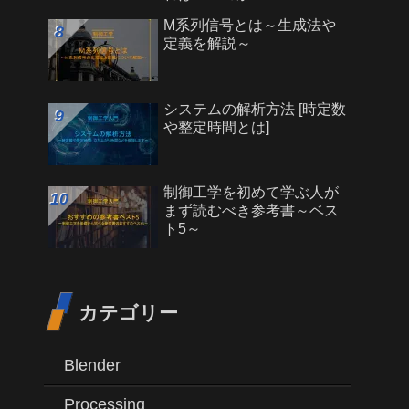
M系列信号とは～生成法や
定義を解説～
システムの解析方法 [時定数
や整定時間とは]
制御工学を初めて学ぶ人が
まず読むべき参考書～ベス
ト5～
カテゴリー
Blender
Processing