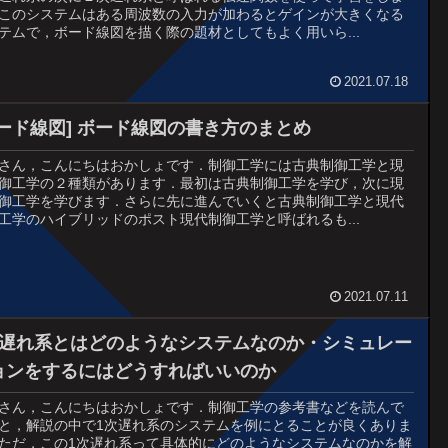
このシステムはある周波数の入力が加わるとゲインが大きくなる
テムで，ボード線図を描く際の題材としてもよく用いら...
2021.07.18
ボード線図] ボード線図の書き方のまとめ
さん，こんにちはおかしょです．制御工学には古典制御工学と現
御工学の２種類があります．最初は古典制御工学を学び，次に現
御工学を学びます．さらに先に進んでいくと古典制御工学と現代
工学のハイブリッドのポスト現代制御工学と呼ばれるも...
2021.07.11
次遅れ系とはどのようなシステムなのか・シミュレー
ョンをするにはどうすればいいのか
さん，こんにちはおかしょです．制御工学の参考書などを読んで
と，解説の中で1次遅れ系のシステムを例にとることが良くありま
ただ，この1次遅れ系って具体的にどのようなシステムなのかを解