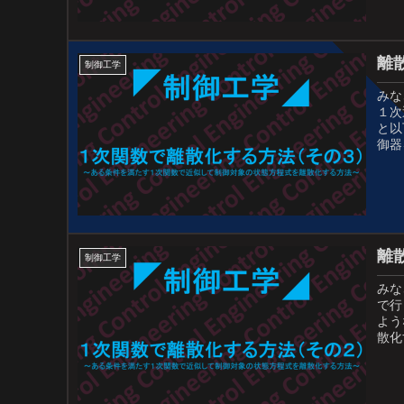
離
制御工学
みな
１次
と以
御器
離
制御工学
みな
で行
よう
散化