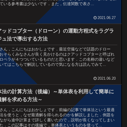
ている参考書は少ないです．また，伝達関数で表さ...
2021.06.27
アッドコプター（ドローン）の運動方程式をラグラ
ジュ法で導出する方法
さん，こんにちはおかしょです．最近空撮などで話題のドロー
おそらくみなさんが良く見かけるのはクアッドコプターと呼ばれ
ロペラが４つついているものだと思います．この名称の違いなど
いてはこちらで解説しているので気になる方は読んでみて...
2021.06.20
体法の計算方法（後編）～単体表を利用して簡単に
適解を求める方法～
さん，こんにちはおかしょです．前編の記事で単体法という最適
法を使うと，なぜ最適解を得られるのかを解説しました．例題を
ながら途中計算まで詳しく書いたので，説明が長くなってしまい
た．この記事はその後編で，単体表というものを使って...