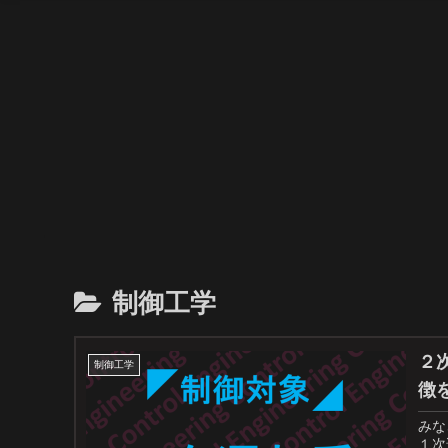
制御工学
２
制御工学
徴
みな
１次