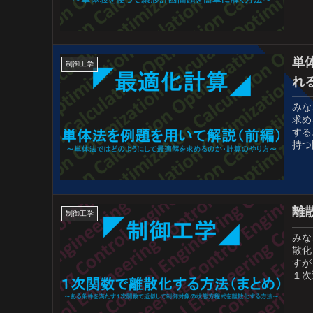
単
制御工学
れ
みな
求め
する
持つ
離
制御工学
みな
散化
すが
１次