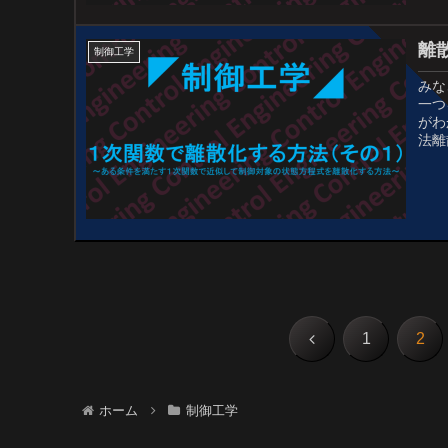
離
制御工学
みな
一つ
がわ
法離
前
1
2
へ
ホーム
制御工学