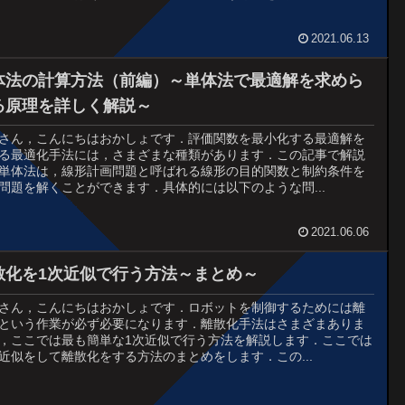
2021.06.13
体法の計算方法（前編）～単体法で最適解を求めら
る原理を詳しく解説～
さん，こんにちはおかしょです．評価関数を最小化する最適解を
る最適化手法には，さまざまな種類があります．この記事で解説
単体法は，線形計画問題と呼ばれる線形の目的関数と制約条件を
問題を解くことができます．具体的には以下のような問...
2021.06.06
散化を1次近似で行う方法～まとめ～
さん，こんにちはおかしょです．ロボットを制御するためには離
という作業が必ず必要になります．離散化手法はさまざまありま
，ここでは最も簡単な1次近似で行う方法を解説します．ここでは
近似をして離散化をする方法のまとめをします．この...