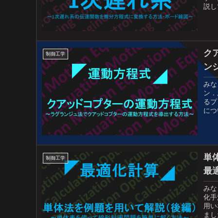
説し
ク
制御工学
ン
みな
ン．
るプ
につ
単
制御工学
最
みな
化手
用い
まし