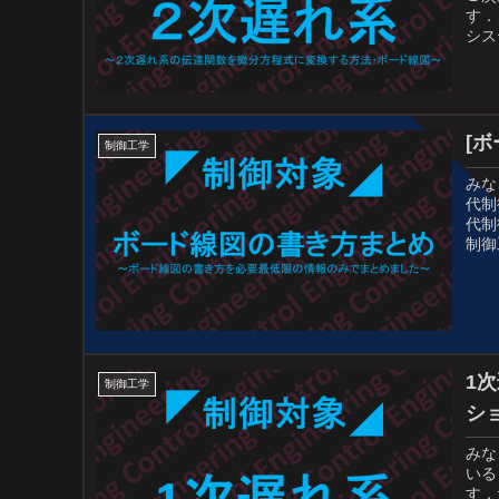
す．
シス
[
制御工学
みな
代制
代制
制御
1
制御工学
シ
みな
いる
す．