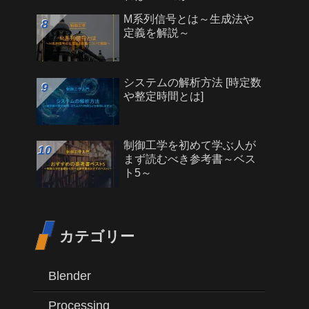
M系列信号とは～生成法や
定義を解説～
システムの解析方法 [時定数
や整定時間とは]
制御工学を初めて学ぶ人が
まず読むべき参考書～ベス
ト5～
カテゴリー
Blender
Processing