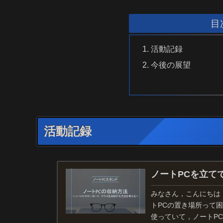
目
活動記録
今後の展望
活動記録
ノートPCを立て
みなさん，こんにちは
トPCの置き場所って
使っていて，ノートP