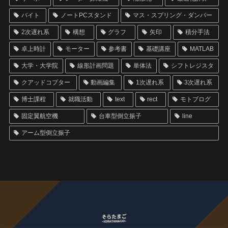
バイト
ノートPCスタンド
マス・スプリング・ダンパー
2次遅れ系
構想
グラフ
矢印
積分手法
卓上時計
モーター
参考書
基礎講座
MATLAB
大学・大学院
線形計画問題
単体法
シフトレジスタ
クアッドコプター
動画編集
1次遅れ系
3次遅れ系
博士課程
就職活動
text
rect
モトブログ
固定翼航空機
台車型倒立振子
line
アーム型倒立振子