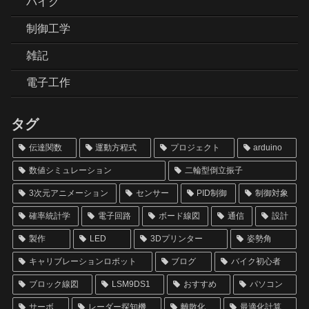
バイク
制御工学
雑記
電子工作
タグ
伝達関数
運動方程式
プロジェクト
arduino
数値シミュレーション
二輪型倒立振子
3次元アニメーション
センサー
PID制御
制御対象
確率統計学
電子回路
ボード線図
通信
設計
製作
LED
3Dプリンター
姿勢角
キャリブレーションロボット
ブログ
バイク初心者
ブロック線図
LSM9DS1
おすすめ
パソコン
サーボ
レーダー探知機
離散化
最適化計算