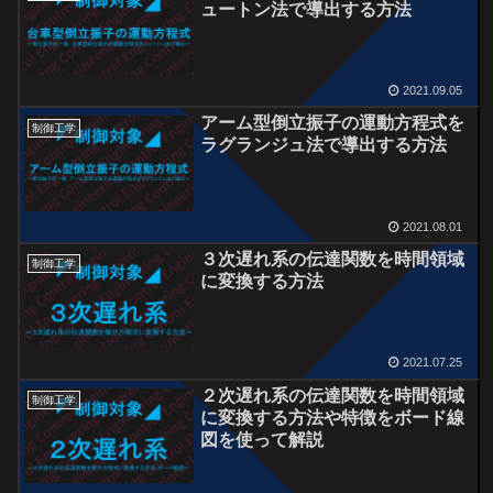
ュートン法で導出する方法
2021.09.05
アーム型倒立振子の運動方程式を
制御工学
ラグランジュ法で導出する方法
2021.08.01
３次遅れ系の伝達関数を時間領域
制御工学
に変換する方法
2021.07.25
２次遅れ系の伝達関数を時間領域
制御工学
に変換する方法や特徴をボード線
図を使って解説