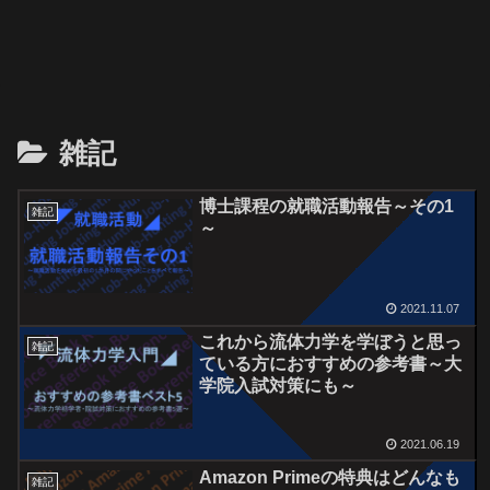
雑記
博士課程の就職活動報告～その1
雑記
～
2021.11.07
これから流体力学を学ぼうと思っ
雑記
ている方におすすめの参考書～大
学院入試対策にも～
2021.06.19
Amazon Primeの特典はどんなも
雑記