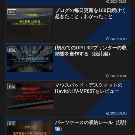
2020.08.08
ブログの毎日更新を100日続けて
雑記
起きたこと，わかったこと
2020.08.05
[初めてのDIY] 3Dプリンターの収
雑記
納棚を自作する（設計編）
2020.08.04
マウスパッド・デスクマットの
雑記
HavitのHV-MP857をレビュー
2020.08.03
パーツケースの収納レール（設計
雑記
編）