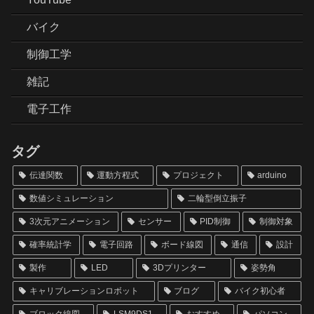
バイク
制御工学
雑記
電子工作
タグ
伝達関数
運動方程式
プロジェクト
arduino
数値シミュレーション
二輪型倒立振子
3次元アニメーション
センサー
PID制御
制御対象
確率統計学
電子回路
ボード線図
通信
設計
製作
LED
3Dプリンター
姿勢角
キャリブレーションロボット
ブログ
バイク初心者