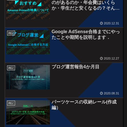
のがあるのか・年会費はいくら
か・学生だと安くなるの？そんな
疑問に答えます
2020.12.31
Google AdSense合格までにやっ
雑記
たことや期間を説明します．
2020.12.27
ブログ運営報告4か月目
雑記
2020.08.31
パーツケースの収納レール(作成
雑記
編）