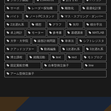
ブロック線図
LSM9DS1
おすすめ
パソコン
サーボ
レーダー探知機
離散化
最適化計算
バイト
ノートPCスタンド
マス・スプリング・ダンパー
2次遅れ系
構想
グラフ
矢印
積分手法
卓上時計
モーター
参考書
基礎講座
MATLAB
大学・大学院
線形計画問題
単体法
シフトレジスタ
クアッドコプター
動画編集
1次遅れ系
3次遅れ系
博士課程
就職活動
text
rect
モトブログ
固定翼航空機
台車型倒立振子
line
アーム型倒立振子