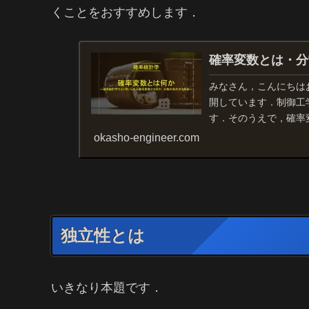
くことをおすすめします．
確率変数とは・分
みなさん，こんにちは
開しています．制御工
す．そのうえで，確率
変数とは何でしょうか．そ
okasho-engineer.com
独立性とは
いきなり本題です．