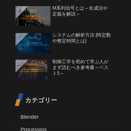
M系列信号とは～生成法や
定義を解説～
システムの解析方法 [時定数
や整定時間とは]
制御工学を初めて学ぶ人が
まず読むべき参考書～ベス
ト5～
カテゴリー
Blender
Processing